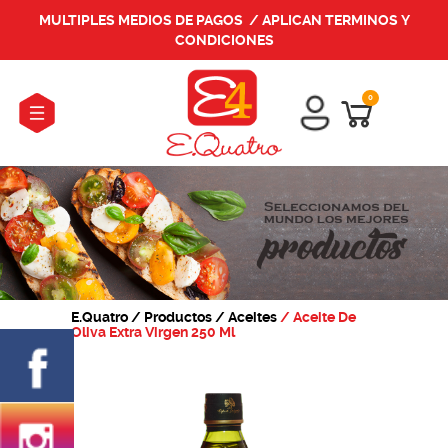
MULTIPLES MEDIOS DE PAGOS / APLICAN TERMINOS Y
CONDICIONES
0
E.Quatro
/ Productos
/ Aceites
/ Aceite De
Oliva Extra Virgen 250 Ml